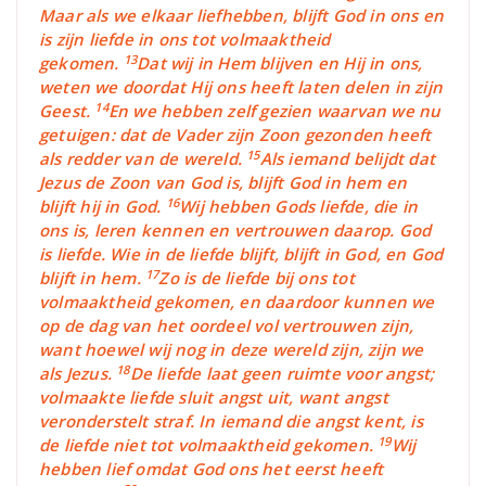
Maar als we elkaar liefhebben, blijft God in ons en
is zijn liefde in ons tot volmaaktheid
13
gekomen.
Dat wij in Hem blijven en Hij in ons,
weten we doordat Hij ons heeft laten delen in zijn
14
Geest.
En we hebben zelf gezien waarvan we nu
getuigen: dat de Vader zijn Zoon gezonden heeft
15
als redder van de wereld.
Als iemand belijdt dat
Jezus de Zoon van God is, blijft God in hem en
16
blijft hij in God.
Wij hebben Gods liefde, die in
ons is, leren kennen en vertrouwen daarop. God
is liefde. Wie in de liefde blijft, blijft in God, en God
17
blijft in hem.
Zo is de liefde bij ons tot
volmaaktheid gekomen, en daardoor kunnen we
op de dag van het oordeel vol vertrouwen zijn,
want hoewel wij nog in deze wereld zijn, zijn we
18
als Jezus.
De liefde laat geen ruimte voor angst;
volmaakte liefde sluit angst uit, want angst
veronderstelt straf. In iemand die angst kent, is
19
de liefde niet tot volmaaktheid gekomen.
Wij
hebben lief omdat God ons het eerst heeft