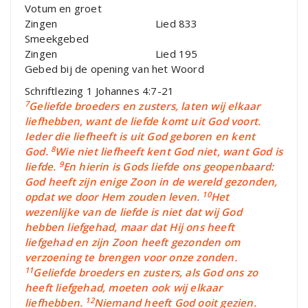
Votum en groet
Zingen Lied 833
Smeekgebed
Zingen Lied 195
Gebed bij de opening van het Woord
Schriftlezing 1 Johannes 4:7-21
7
Geliefde broeders en zusters, laten wij elkaar
liefhebben, want de liefde komt uit God voort.
Ieder die liefheeft is uit God geboren en kent
8
God.
Wie niet liefheeft kent God niet, want God is
9
liefde.
En hierin is Gods liefde ons geopenbaard:
God heeft zijn enige Zoon in de wereld gezonden,
10
opdat we door Hem zouden leven.
Het
wezenlijke van de liefde is niet dat wij God
hebben liefgehad, maar dat Hij ons heeft
liefgehad en zijn Zoon heeft gezonden om
verzoening te brengen voor onze zonden.
11
Geliefde broeders en zusters, als God ons zo
heeft liefgehad, moeten ook wij elkaar
12
liefhebben.
Niemand heeft God ooit gezien.