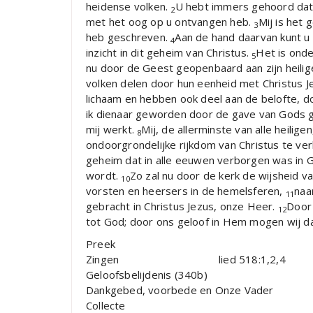
heidense volken.
U hebt immers gehoord dat 
2
met het oog op u ontvangen heb.
Mij is het
3
heb geschreven.
Aan de hand daarvan kunt u 
4
inzicht in dit geheim van Christus.
Het is onde
5
nu door de Geest geopenbaard aan zijn heilig
volken delen door hun eenheid met Christus Jez
lichaam en hebben ook deel aan de belofte, d
ik dienaar geworden door de gave van Gods gen
mij werkt.
Mij, de allerminste van alle heili
8
ondoorgrondelijke rijkdom van Christus te ve
geheim dat in alle eeuwen verborgen was in G
wordt.
Zo zal nu door de kerk de wijsheid v
10
vorsten en heersers in de hemelsferen,
naa
11
gebracht in Christus Jezus, onze Heer.
Door 
12
tot God; door ons geloof in Hem mogen wij 
Preek
Zingen lied 518:1,2,4
Geloofsbelijdenis (340b)
Dankgebed, voorbede en Onze Vader
Collecte