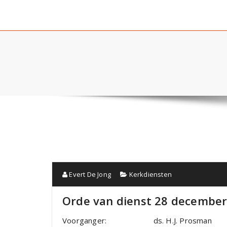
Evert De Jong
Kerkdiensten
Orde van dienst 28 december
Voorganger: ds. H.J. Prosman