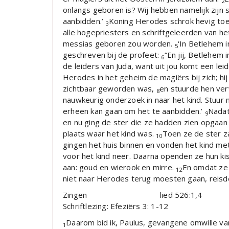
2
onlangs geboren is? Wij hebben namelijk zijn
aanbidden.’
Koning Herodes schrok hevig toe
3
alle hogepriesters en schriftgeleerden van h
messias geboren zou worden.
‘In Betlehem i
5
geschreven bij de profeet:
“En jij, Betlehem 
6
de leiders van Juda, want uit jou komt een leid
Herodes in het geheim de magiërs bij zich; h
zichtbaar geworden was,
en stuurde hen ver
8
nauwkeurig onderzoek in naar het kind. Stuur 
erheen kan gaan om het te aanbidden.’
Nadat
9
en nu ging de ster die ze hadden zien opgaan v
plaats waar het kind was.
Toen ze de ster z
10
gingen het huis binnen en vonden het kind met
voor het kind neer. Daarna openden ze hun k
aan: goud en wierook en mirre.
En omdat ze 
12
niet naar Herodes terug moesten gaan, reisde
Zingen lied 526:1,4
Schriftlezing: Efeziërs 3: 1-12
Daarom bid ik, Paulus, gevangene omwille van
1