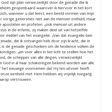
God zijn plan verwezenlijkt door de genade die ik
 geheim geopenbaard waarover ik hiervoor in het kort
zich, wanneer u dat leest, een beeld vormen van mijn
r vorige generaties niet aan de mensen onthuld, maar
e apostelen en profeten:
ook mensen uit andere
6
us in de erfenis, zij maken deel uit van hetzelfde
oor middel van het evangelie.
Van dat evangelie ben
7
ade, die ik ontvangen heb door zijn kracht, die in
gen, is de genade geschonken om de heidense volken de
rkondigen,
en voor allen in het licht te stellen hoe het
9
od, de schepper van alle dingen, verwezenlijkt
an God in al haar schakeringen bekend worden aan alle
r het eeuwige voornemen dat Hij ten uitvoer heeft
onze eenheid met Hem hebben wij vrijelijk toegang
daarop vertrouwen.