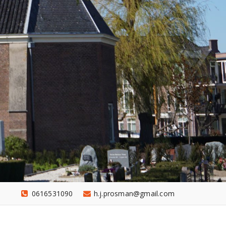
0616531090
h.j.prosman@gmail.com