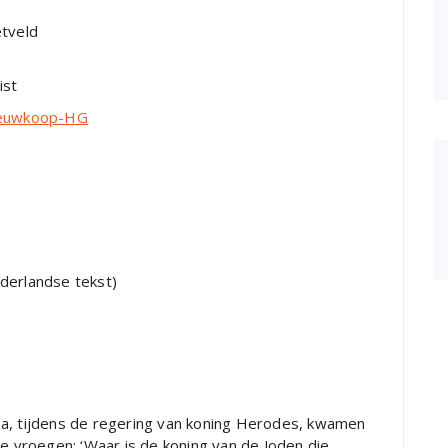
veld
ist
Nieuwkoop-HG
andse tekst)
ea, tijdens de regering van koning Herodes, kwamen
e vroegen: ‘Waar is de koning van de Joden die