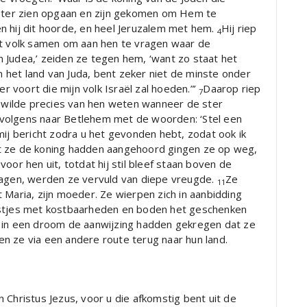
 ster zien opgaan en zijn gekomen om Hem te
n hij dit hoorde, en heel Jeruzalem met hem.
Hij riep
4
et volk samen om aan hen te vragen waar de
n Judea,’ zeiden ze tegen hem, ‘want zo staat het
in het land van Juda, bent zeker niet de minste onder
er voort die mijn volk Israël zal hoeden.”’
Daarop riep
7
ij wilde precies van hen weten wanneer de ster
volgens naar Betlehem met de woorden: ‘Stel een
mij bericht zodra u het gevonden hebt, zodat ook ik
 ze de koning hadden aangehoord gingen ze op weg,
oor hen uit, totdat hij stil bleef staan boven de
agen, werden ze vervuld van diepe vreugde.
Ze
11
 Maria, zijn moeder. Ze wierpen zich in aanbidding
istjes met kostbaarheden en boden het geschenken
in een droom de aanwijzing hadden gekregen dat ze
n ze via een andere route terug naar hun land.
 Christus Jezus, voor u die afkomstig bent uit de