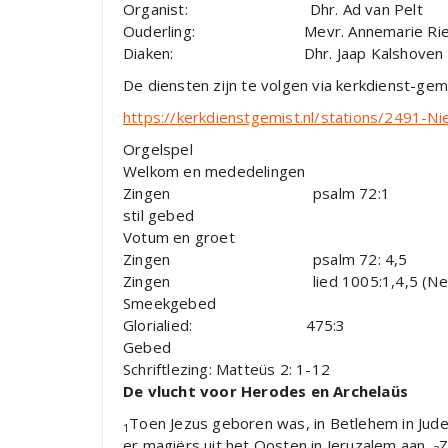
Organist: Dhr. Ad van Pelt
Ouderling: Mevr. Annemarie Riet
Diaken: Dhr. Jaap Kalshoven
De diensten zijn te volgen via kerkdienst-gem
https://kerkdienstgemist.nl/stations/2491-
Orgelspel
Welkom en mededelingen
Zingen psalm 72:1
stil gebed
Votum en groet
Zingen psalm 72: 4,5
Zingen lied 1005:1,4,5 (Nederl
Smeekgebed
Glorialied: 475:3
Gebed
Schriftlezing: Matteüs 2: 1-12
De vlucht voor Herodes en Archelaüs
Toen Jezus geboren was, in Betlehem in Jud
1
er magiërs uit het Oosten in Jeruzalem aan.
Z