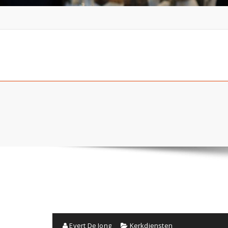
Evert De Jong
Kerkdiensten