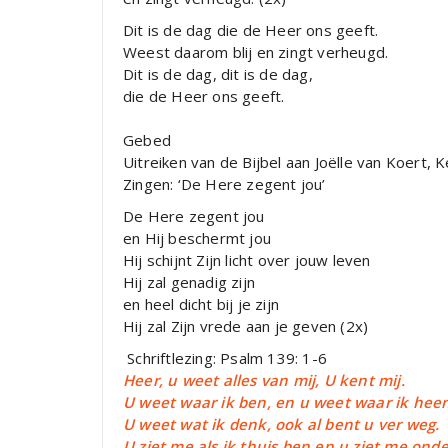
Dit is de dag die de Heer ons geeft.
Weest daarom blij en zingt verheugd.
Dit is de dag, dit is de dag,
die de Heer ons geeft.
Gebed
Uitreiken van de Bijbel aan Joëlle van Koert, 
Zingen: ‘De Here zegent jou’
De Here zegent jou
en Hij beschermt jou
Hij schijnt Zijn licht over jouw leven
Hij zal genadig zijn
en heel dicht bij je zijn
Hij zal Zijn vrede aan je geven (2x)
Schriftlezing: Psalm 139: 1-6
Heer, u weet alles van mij, U kent mij.
U weet waar ik ben, en u weet waar ik heen
U weet wat ik denk, ook al bent u ver weg.
U ziet me als ik thuis ben en u ziet me ond