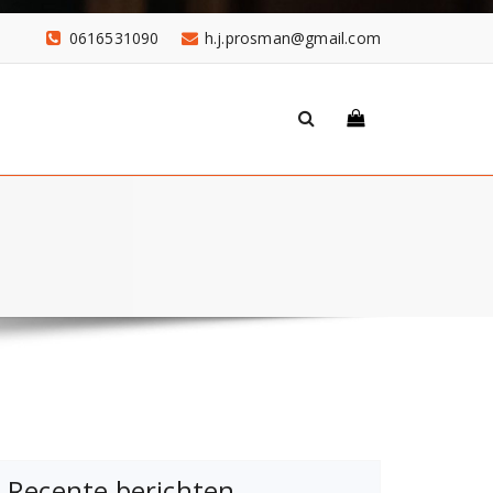
0616531090
h.j.prosman@gmail.com
Recente berichten