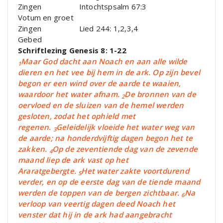
Zingen Intochtspsalm 67:3
Votum en groet
Zingen Lied 244: 1,2,3,4
Gebed
Schriftlezing Genesis 8: 1-22
Maar God dacht aan Noach en aan alle wilde
1
dieren en het vee bij hem in de ark. Op zijn bevel
begon er een wind over de aarde te waaien,
waardoor het water afnam.
De bronnen van de
2
oervloed en de sluizen van de hemel werden
gesloten, zodat het ophield met
regenen.
Geleidelijk vloeide het water weg van
3
de aarde; na honderdvijftig dagen begon het te
zakken.
Op de zeventiende dag van de zevende
4
maand liep de ark vast op het
Araratgebergte.
Het water zakte voortdurend
5
verder, en op de eerste dag van de tiende maand
werden de toppen van de bergen zichtbaar.
Na
6
verloop van veertig dagen deed Noach het
venster dat hij in de ark had aangebracht