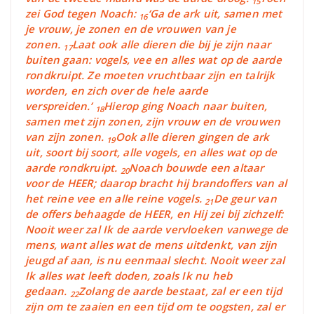
15
zei God tegen Noach:
‘Ga de ark uit, samen met
16
je vrouw, je zonen en de vrouwen van je
zonen.
Laat ook alle dieren die bij je zijn naar
17
buiten gaan: vogels, vee en alles wat op de aarde
rondkruipt. Ze moeten vruchtbaar zijn en talrijk
worden, en zich over de hele aarde
verspreiden.’
Hierop ging Noach naar buiten,
18
samen met zijn zonen, zijn vrouw en de vrouwen
van zijn zonen.
Ook alle dieren gingen de ark
19
uit, soort bij soort, alle vogels, en alles wat op de
aarde rondkruipt.
Noach bouwde een altaar
20
voor de HEER; daarop bracht hij brandoffers van al
het reine vee en alle reine vogels.
De geur van
21
de offers behaagde de HEER, en Hij zei bij zichzelf:
Nooit weer zal Ik de aarde vervloeken vanwege de
mens, want alles wat de mens uitdenkt, van zijn
jeugd af aan, is nu eenmaal slecht. Nooit weer zal
Ik alles wat leeft doden, zoals Ik nu heb
gedaan.
Zolang de aarde bestaat, zal er een tijd
22
zijn om te zaaien en een tijd om te oogsten, zal er