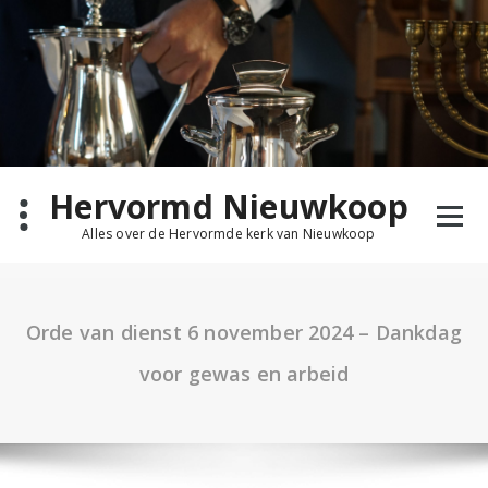
Ga
naar
de
inhoud
Hervormd Nieuwkoop
Alles over de Hervormde kerk van Nieuwkoop
Orde van dienst 6 november 2024 – Dankdag
voor gewas en arbeid