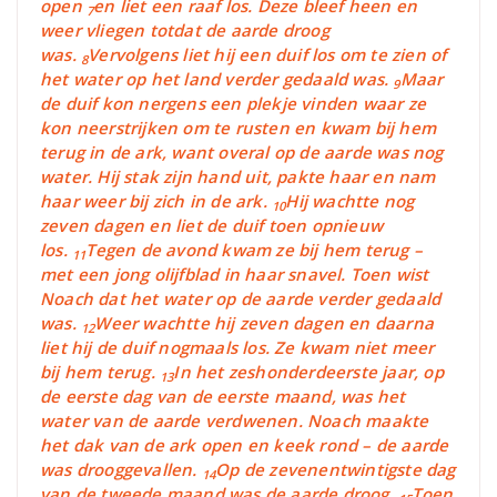
open
en liet een raaf los. Deze bleef heen en
7
weer vliegen totdat de aarde droog
was.
Vervolgens liet hij een duif los om te zien of
8
het water op het land verder gedaald was.
Maar
9
de duif kon nergens een plekje vinden waar ze
kon neerstrijken om te rusten en kwam bij hem
terug in de ark, want overal op de aarde was nog
water. Hij stak zijn hand uit, pakte haar en nam
haar weer bij zich in de ark.
Hij wachtte nog
10
zeven dagen en liet de duif toen opnieuw
los.
Tegen de avond kwam ze bij hem terug –
11
met een jong olijfblad in haar snavel. Toen wist
Noach dat het water op de aarde verder gedaald
was.
Weer wachtte hij zeven dagen en daarna
12
liet hij de duif nogmaals los. Ze kwam niet meer
bij hem terug.
In het zeshonderdeerste jaar, op
13
de eerste dag van de eerste maand, was het
water van de aarde verdwenen. Noach maakte
het dak van de ark open en keek rond – de aarde
was drooggevallen.
Op de zevenentwintigste dag
14
van de tweede maand was de aarde droog.
Toen