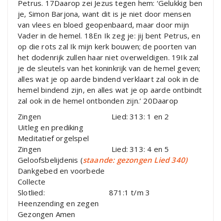
Petrus. 17Daarop zei Jezus tegen hem: ‘Gelukkig ben
je, Simon Barjona, want dit is je niet door mensen
van vlees en bloed geopenbaard, maar door mijn
Vader in de hemel. 18En Ik zeg je: jij bent Petrus, en
op die rots zal Ik mijn kerk bouwen; de poorten van
het dodenrijk zullen haar niet overweldigen. 19Ik zal
je de sleutels van het koninkrijk van de hemel geven;
alles wat je op aarde bindend verklaart zal ook in de
hemel bindend zijn, en alles wat je op aarde ontbindt
zal ook in de hemel ontbonden zijn.’ 20Daarop
Zingen Lied: 313: 1 en 2
Uitleg en prediking
Meditatief orgelspel
Zingen Lied: 313: 4 en 5
Geloofsbelijdenis (
staande: gezongen Lied 340)
Dankgebed en voorbede
Collecte
Slotlied: 871:1 t/m 3
Heenzending en zegen
Gezongen Amen