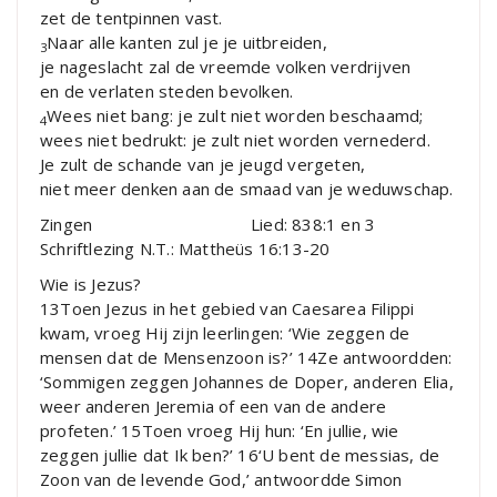
zet de tentpinnen vast.
Naar alle kanten zul je je uitbreiden,
3
je nageslacht zal de vreemde volken verdrijven
en de verlaten steden bevolken.
Wees niet bang: je zult niet worden beschaamd;
4
wees niet bedrukt: je zult niet worden vernederd.
Je zult de schande van je jeugd vergeten,
niet meer denken aan de smaad van je weduwschap.
Zingen Lied: 838:1 en 3
Schriftlezing N.T.: Mattheüs 16:13-20
Wie is Jezus?
13Toen Jezus in het gebied van Caesarea Filippi
kwam, vroeg Hij zijn leerlingen: ‘Wie zeggen de
mensen dat de Mensenzoon is?’ 14Ze antwoordden:
‘Sommigen zeggen Johannes de Doper, anderen Elia,
weer anderen Jeremia of een van de andere
profeten.’ 15Toen vroeg Hij hun: ‘En jullie, wie
zeggen jullie dat Ik ben?’ 16‘U bent de messias, de
Zoon van de levende God,’ antwoordde Simon