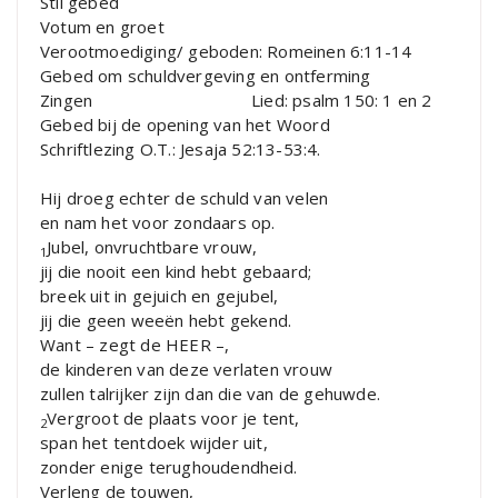
Stil gebed
Votum en groet
Verootmoediging/ geboden: Romeinen 6:11-14
Gebed om schuldvergeving en ontferming
Zingen Lied: psalm 150: 1 en 2
Gebed bij de opening van het Woord
Schriftlezing O.T.: Jesaja 52:13-53:4.
Hij droeg echter de schuld van velen
en nam het voor zondaars op.
Jubel, onvruchtbare vrouw,
1
jij die nooit een kind hebt gebaard;
breek uit in gejuich en gejubel,
jij die geen weeën hebt gekend.
Want – zegt de HEER –,
de kinderen van deze verlaten vrouw
zullen talrijker zijn dan die van de gehuwde.
Vergroot de plaats voor je tent,
2
span het tentdoek wijder uit,
zonder enige terughoudendheid.
Verleng de touwen,