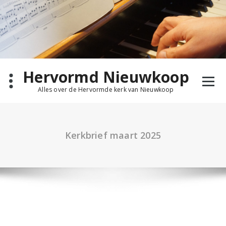
Ga
naar
de
inhoud
Hervormd Nieuwkoop
Alles over de Hervormde kerk van Nieuwkoop
Kerkbrief maart 2025