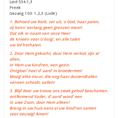
Lied 534:1,3
Preek
Gezang 103: 1,2,3 (LvdK)
1. Behoed uw Kerk, zet uit, o God, haar palen,
zij kenn’ eerlang geen grenzen meer!
Dat elk in naam van onze Heer
de knieën voor U buig’, en alle talen
uw lof herhalen.
2. Door Hem gekocht, door Hem verlost zijn w’
allen,
in Hem uw kind’ren, een gezin.
Ontgloei’ heel d’ aard’ in broedermin!
Moog’ elke muur, die nog haar duizendtallen
vaneen scheidt, vallen!
3. Blijf door uw trouw ons zwak geloof beschamen,
ontfermend Vader, d’ aard’ word’ een
in uwe Zoon, door Hem alleen!
Breng in uw huis eens al uw kind’ren samen
voor eeuwig! Amen!