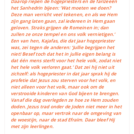
Daarop riepen de hogepriesters en de farizeeën
het Sanhedrin bijeen: ‘Wat moeten we doen?
Deze man verricht veel tekenen, en als we Hem
zijn gang laten gaan, zal iedereen in Hem gaan
geloven. Straks grijpen de Romeinen in; dan
zullen ze onze tempel en ons volk vernietigen.’
Een van hen, Kajafas, die dat jaar hogepriester
was, zei tegen de anderen: ‘Jullie begrijpen het
niet! Besef toch dat het in jullie eigen belang is
dat één mens sterft voor het hele volk, zodat niet
het hele volk verloren gaat.’ Dat zei hij niet uit
zichzelf: als hogepriester in dat jaar sprak hij de
profetie dat Jezus zou sterven voor het volk, en
niet alleen voor het volk, maar ook om de
verstrooide kinderen van God bijeen te brengen.
Vanaf die dag overlegden ze hoe ze Hem zouden
doden.
Jezus trad onder de Joden niet meer in het
openbaar op, maar vertrok naar de omgeving van
de woestijn, naar de stad Efraïm. Daar bleef Hij
met zijn leerlingen.