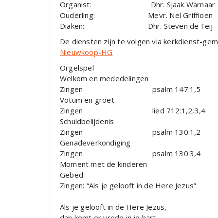
Organist: Dhr. Sjaak Warnaar
Ouderling: Mevr. Nel Griffioen
Diaken: Dhr. Steven de Feij
De diensten zijn te volgen via kerkdienst-ge
Nieuwkoop-HG
Orgelspel
Welkom en mededelingen
Zingen psalm 147:1,5
Votum en groet
Zingen lied 712:1,2,3,4
Schuldbelijdenis
Zingen psalm 130:1,2
Genadeverkondiging
Zingen psalm 130:3,4
Moment met de kinderen
Gebed
Zingen: “Als je gelooft in de Here Jezus”
Als je gelooft in de Here Jezus,
dan komt er vrede in je hart.