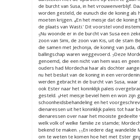
de burcht van Susa, in het vrouwenverblijf. 
worden gesteld, de eunuch die de koning als
moeten krijgen.
En het meisje dat de koning
4
de plaats van Wasti.’ Dit voorstel vond instemm
Nu woonde er in de burcht van Susa een zeke
5
zoon van Simi, de zoon van Kis, uit de stam B
die samen met Jechonja, de koning van Juda, 
ballingschap waren weggevoerd.
Deze Morde
7
genoemd, die een nicht van hem was en geen
ouders had Mordechai haar als dochter aange
nu het besluit van de koning in een verordeni
werden gebracht in de burcht van Susa, waar
ook Ester naar het koninklijk paleis overgeb
gesteld.
Het meisje beviel hem en won zijn gu
9
schoonheidsbehandeling en het voorgeschreve
dienaressen uit het koninklijk paleis tot haar
dienaressen over naar het mooiste gedeelte 
welk volk of welke familie ze stamde; Mordecha
bekend te maken.
En iedere dag wandelde M
11
om te weten te komen hoe het met Ester gin