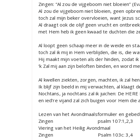
Zingen: “Al zou de vijgeboom niet bloeien” (E
Al zou de vijgeboom niet bloeien, geen opbren
toch zal mijn beker overvloeien, want Jezus s
Al draagt ook de olijf geen vrucht en ontbreek
met Hem heb ik geen kwaad te duchten die zel
Al loopt geen schaap meer in de weide en sta
toch zal ik mij in Hem verblijden, die is, die w
Hij maakt mijn voeten als der hinden, zodat i
‘k Zal mij aan zijn beloften binden, en word m
Al kwellen ziekten, zorgen, machten, ik zal h
Ik blijf zijn beeld in mij verwachten, al klaagt 
Nochtans, ja nochtans zal ik juichen: De HERE 
en ied’re vijand zal zich buigen voor Hem die a
Lezen van het Avondmaalsformulier en gebed
Zingen psalm 107:1,2,3
Viering van het Heilig Avondmaal
Zingen Psalm 103c: 3,4