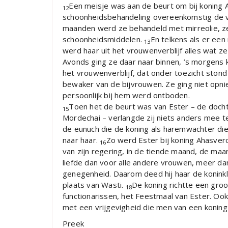
Een meisje was aan de beurt om bij koning
12
schoonheidsbehandeling overeenkomstig de v
maanden werd ze behandeld met mirreolie, 
schoonheidsmiddelen.
En telkens als er een
13
werd haar uit het vrouwenverblijf alles wat z
Avonds ging ze daar naar binnen, ’s morgens 
het vrouwenverblijf, dat onder toezicht stond
bewaker van de bijvrouwen. Ze ging niet opnie
persoonlijk bij hem werd ontboden.
Toen het de beurt was van Ester – de docht
15
Mordechai – verlangde zij niets anders mee 
de eunuch die de koning als haremwachter die
naar haar.
Zo werd Ester bij koning Ahasveros
16
van zijn regering, in de tiende maand, de ma
liefde dan voor alle andere vrouwen, meer dan 
genegenheid. Daarom deed hij haar de koninkl
plaats van Wasti.
De koning richtte een groo
18
functionarissen, het Feestmaal van Ester. Ook 
met een vrijgevigheid die men van een koning
Preek