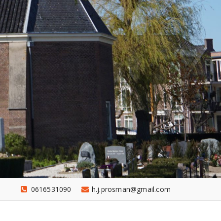
0616531090
h.j.prosman@gmail.com