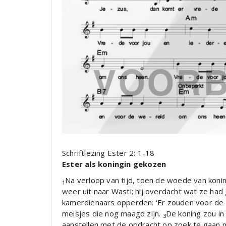
Schriftlezing Ester 2: 1-18
Ester als koningin gekozen
Na verloop van tijd, toen de woede van koni
1
weer uit naar Wasti; hij overdacht wat ze ha
kamerdienaars opperden: ‘Er zouden voor de
meisjes die nog maagd zijn.
De koning zou in
3
aanstellen met de opdracht op zoek te gaan na