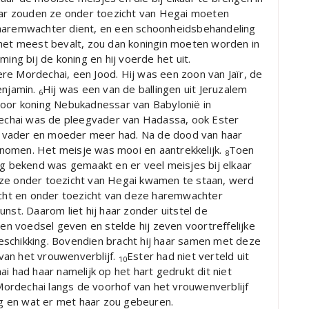
Daar zouden ze onder toezicht van Hegai moeten
 haremwachter dient, en een schoonheidsbehandeling
 het meest bevalt, zou dan koningin moeten worden in
ing bij de koning en hij voerde het uit.
re Mordechai, een Jood. Hij was een zoon van Jaïr, de
enjamin.
Hij was een van de ballingen uit Jeruzalem
6
door koning Nebukadnessar van Babylonië in
chai was de pleegvader van Hadassa, ook Ester
 vader en moeder meer had. Na de dood van haar
nomen. Het meisje was mooi en aantrekkelijk.
Toen
8
ng bekend was gemaakt en er veel meisjes bij elkaar
 ze onder toezicht van Hegai kwamen te staan, werd
racht en onder toezicht van deze haremwachter
nst. Daarom liet hij haar zonder uitstel de
n voedsel geven en stelde hij zeven voortreffelijke
 beschikking. Bovendien bracht hij haar samen met deze
van het vrouwenverblijf.
Ester had niet verteld uit
10
i had haar namelijk op het hart gedrukt dit niet
ordechai langs de voorhof van het vrouwenverblijf
g en wat er met haar zou gebeuren.