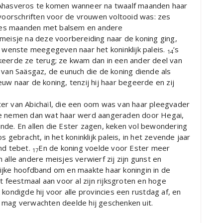
 Ahasveros te komen wanneer na twaalf maanden haar
oorschriften voor de vrouwen voltooid was: zes
zes maanden met balsem en andere
 meisje na deze voorbereiding naar de koning ging,
e wenste meegegeven naar het koninklijk paleis.
’s
14
keerde ze terug; ze kwam dan in een ander deel van
 van Saäsgaz, de eunuch die de koning diende als
uw naar de koning, tenzij hij haar begeerde en zij
er van Abichaïl, die een oom was van haar pleegvader
te nemen dan wat haar werd aangeraden door Hegai,
nde. En allen die Ester zagen, keken vol bewondering
 gebracht, in het koninklijk paleis, in het zevende jaar
and tebet.
En de koning voelde voor Ester meer
17
alle andere meisjes verwierf zij zijn gunst en
ijke hoofdband om en maakte haar koningin in de
t feestmaal aan voor al zijn rijksgroten en hoge
kondigde hij voor alle provincies een rustdag af, en
 mag verwachten deelde hij geschenken uit.