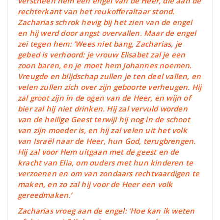
verscheen hem een engel van de Heer, die aan de
rechterkant van het reukofferaltaar stond.
Zacharias schrok hevig bij het zien van de engel
en hij werd door angst overvallen. Maar de engel
zei tegen hem: ‘Wees niet bang, Zacharias, je
gebed is verhoord: je vrouw Elisabet zal je een
zoon baren, en je moet hem Johannes noemen.
Vreugde en blijdschap zullen je ten deel vallen, en
velen zullen zich over zijn geboorte verheugen. Hij
zal groot zijn in de ogen van de Heer, en wijn of
bier zal hij niet drinken. Hij zal vervuld worden
van de heilige Geest terwijl hij nog in de schoot
van zijn moeder is, en hij zal velen uit het volk
van Israël naar de Heer, hun God, terugbrengen.
Hij zal voor Hem uitgaan met de geest en de
kracht van Elia, om ouders met hun kinderen te
verzoenen en om van zondaars rechtvaardigen te
maken, en zo zal hij voor de Heer een volk
gereedmaken.’
Zacharias vroeg aan de engel: ‘Hoe kan ik weten