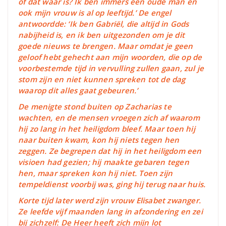
of dat waar is? Ik ben immers een oude man en
ook mijn vrouw is al op leeftijd.’ De engel
antwoordde: ‘Ik ben Gabriël, die altijd in Gods
nabijheid is, en ik ben uitgezonden om je dit
goede nieuws te brengen. Maar omdat je geen
geloof hebt gehecht aan mijn woorden, die op de
voorbestemde tijd in vervulling zullen gaan, zul je
stom zijn en niet kunnen spreken tot de dag
waarop dit alles gaat gebeuren.’
De menigte stond buiten op Zacharias te
wachten, en de mensen vroegen zich af waarom
hij zo lang in het heiligdom bleef. Maar toen hij
naar buiten kwam, kon hij niets tegen hen
zeggen. Ze begrepen dat hij in het heiligdom een
visioen had gezien; hij maakte gebaren tegen
hen, maar spreken kon hij niet. Toen zijn
tempeldienst voorbij was, ging hij terug naar huis.
Korte tijd later werd zijn vrouw Elisabet zwanger.
Ze leefde vijf maanden lang in afzondering en zei
bij zichzelf: De Heer heeft zich mijn lot