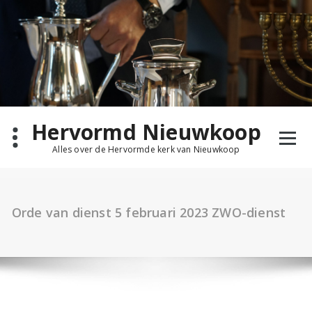
Ga
naar
de
inhoud
Hervormd Nieuwkoop
Alles over de Hervormde kerk van Nieuwkoop
Orde van dienst 5 februari 2023 ZWO-dienst