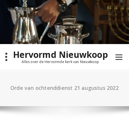
Ga
naar
de
inhoud
Hervormd Nieuwkoop
Alles over de Hervormde kerk van Nieuwkoop
Orde van ochtenddienst 21 augustus 2022