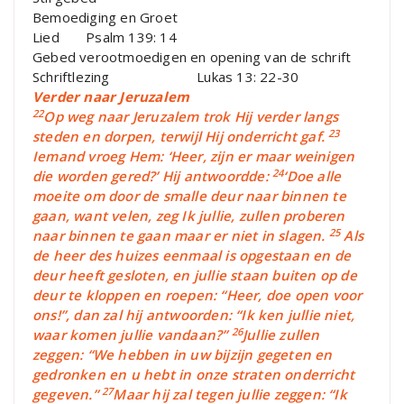
Bemoediging en Groet
Lied Psalm 139: 14
Gebed verootmoedigen en opening van de schrift
Schriftlezing Lukas 13: 22-30
Verder naar Jeruzalem
22
Op weg naar Jeruzalem trok Hij verder langs
23
steden en dorpen, terwijl Hij onderricht gaf.
Iemand vroeg Hem: ‘Heer, zijn er maar weinigen
24
die worden gered?’ Hij antwoordde:
‘Doe alle
moeite om door de smalle deur naar binnen te
gaan, want velen, zeg Ik jullie, zullen proberen
25
naar binnen te gaan maar er niet in slagen.
Als
de heer des huizes eenmaal is opgestaan en de
deur heeft gesloten, en jullie staan buiten op de
deur te kloppen en roepen: “Heer, doe open voor
ons!”, dan zal hij antwoorden: “Ik ken jullie niet,
26
waar komen jullie vandaan?”
Jullie zullen
zeggen: “We hebben in uw bijzijn gegeten en
gedronken en u hebt in onze straten onderricht
27
gegeven.”
Maar hij zal tegen jullie zeggen: “Ik