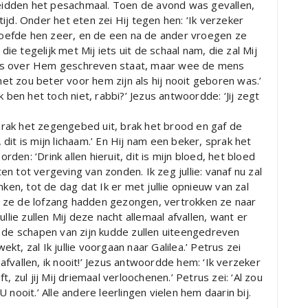
idden het pesachmaal. Toen de avond was gevallen,
ijd. Onder het eten zei Hij tegen hen: ‘Ik verzeker
 bedroefde hen zeer, en de een na de ander vroegen ze
die tegelijk met Mij iets uit de schaal nam, die zal Mij
ls over Hem geschreven staat, maar wee de mens
t zou beter voor hem zijn als hij nooit geboren was.’
 ben het toch niet, rabbi?’ Jezus antwoordde: ‘Jij zegt
rak het zegengebed uit, brak het brood en gaf de
it is mijn lichaam.’ En Hij nam een beker, sprak het
en: ‘Drink allen hieruit, dit is mijn bloed, het bloed
 tot vergeving van zonden. Ik zeg jullie: vanaf nu zal
nken, tot de dag dat Ik er met jullie opnieuw van zal
dat ze de lofzang hadden gezongen, vertrokken ze naar
llie zullen Mij deze nacht allemaal afvallen, want er
n de schapen van zijn kudde zullen uiteengedreven
t, zal Ik jullie voorgaan naar Galilea.’ Petrus zei
fvallen, ik nooit!’ Jezus antwoordde hem: ‘Ik verzeker
, zul jij Mij driemaal verloochenen.’ Petrus zei: ‘Al zou
nooit.’ Alle andere leerlingen vielen hem daarin bij.