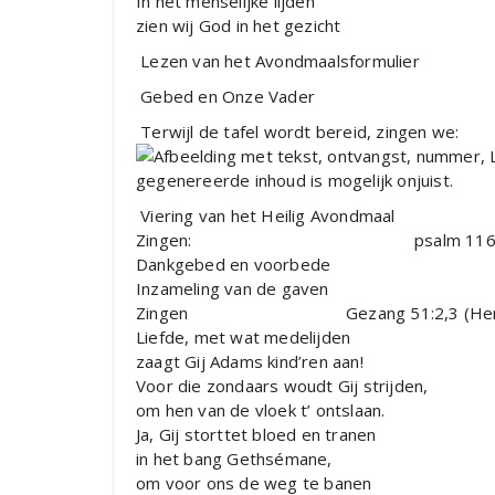
In het menselijke lijden
zien wij God in het gezicht
Lezen van het Avondmaalsformulier
Gebed en Onze Vader
Terwijl de tafel wordt bereid, zingen we:
Viering van het Heilig Avondmaal
Zingen: psalm 116: 1 
Dankgebed en voorbede
Inzameling van de gaven
Zingen Gezang 51:2,3 (Hervor
Liefde, met wat medelijden
zaagt Gij Adams kind’ren aan!
Voor die zondaars woudt Gij strijden,
om hen van de vloek t’ ontslaan.
Ja, Gij storttet bloed en tranen
in het bang Gethsémane,
om voor ons de weg te banen