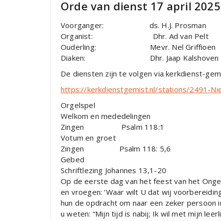
Orde van dienst 17 april 202
Voorganger: ds. H.J. Prosman
Organist: Dhr. Ad van Pelt
Ouderling: Mevr. Nel Griffioen
Diaken: Dhr. Jaap Kalshoven & St
De diensten zijn te volgen via kerkdienst-gem
https://kerkdienstgemist.nl/stations/2491-
Orgelspel
Welkom en mededelingen
Zingen Psalm 118:1
Votum en groet
Zingen Psalm 118: 5,6
Gebed
Schriftlezing Johannes 13,1-20
Op de eerste dag van het feest van het Ong
en vroegen: ‘Waar wilt U dat wij voorbereidin
hun de opdracht om naar een zeker persoon i
u weten: “Mijn tijd is nabij; Ik wil met mijn le