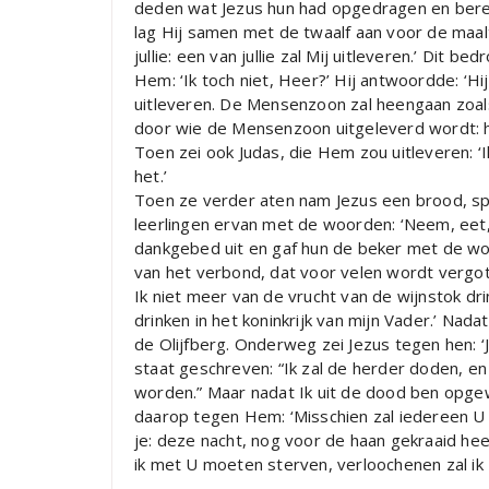
deden wat Jezus hun had opgedragen en bere
lag Hij samen met de twaalf aan voor de maalt
jullie: een van jullie zal Mij uitleveren.’ Dit
Hem: ‘Ik toch niet, Heer?’ Hij antwoordde: ‘Hij 
uitleveren. De Mensenzoon zal heengaan zoa
door wie de Mensenzoon uitgeleverd wordt: he
Toen zei ook Judas, die Hem zou uitleveren: ‘Ik
het.’
Toen ze verder aten nam Jezus een brood, sp
leerlingen ervan met de woorden: ‘Neem, eet, d
dankgebed uit en gaf hun de beker met de woord
van het verbond, dat voor velen wordt vergoten
Ik niet meer van de vrucht van de wijnstok dri
drinken in het koninkrijk van mijn Vader.’ Na
de Olijfberg. Onderweg zei Jezus tegen hen: ‘Ju
staat geschreven: “Ik zal de herder doden, e
worden.” Maar nadat Ik uit de dood ben opgewek
daarop tegen Hem: ‘Misschien zal iedereen U a
je: deze nacht, nog voor de haan gekraaid heeft
ik met U moeten sterven, verloochenen zal ik U 