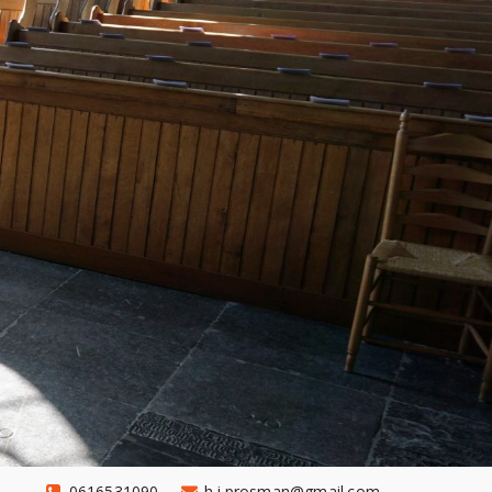
0616531090
h.j.prosman@gmail.com