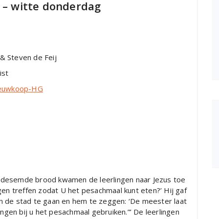
5 – witte donderdag
even de Feij
ist
Nieuwkoop-HG
edesemde brood kwamen de leerlingen naar Jezus toe
gen treffen zodat U het pesachmaal kunt eten?’ Hij gaf
n de stad te gaan en hem te zeggen: ‘De meester laat
erlingen bij u het pesachmaal gebruiken.”’ De leerlingen