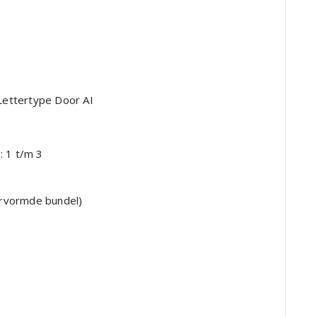
t/m 3
mde bundel)