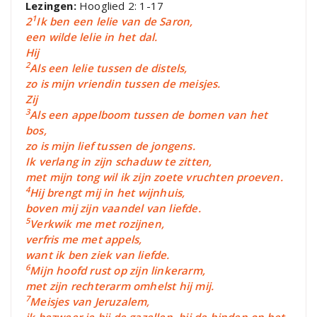
Lezingen:
Hooglied 2: 1-17
1
2
Ik ben een lelie van de Saron,
een wilde lelie in het dal.
Hij
2
Als een lelie tussen de distels,
zo is mijn vriendin tussen de meisjes.
Zij
3
Als een appelboom tussen de bomen van het
bos,
zo is mijn lief tussen de jongens.
Ik verlang in zijn schaduw te zitten,
met mijn tong wil ik zijn zoete vruchten proeven.
4
Hij brengt mij in het wijnhuis,
boven mij zijn vaandel van liefde.
5
Verkwik me met rozijnen,
verfris me met appels,
want ik ben ziek van liefde.
6
Mijn hoofd rust op zijn linkerarm,
met zijn rechterarm omhelst hij mij.
7
Meisjes van Jeruzalem,
ik bezweer je bij de gazellen, bij de hinden op het