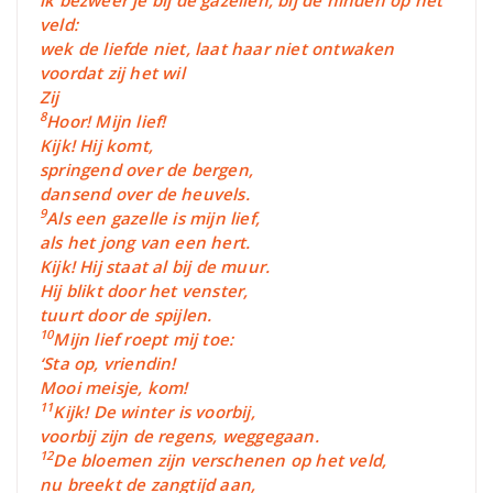
veld:
wek de liefde niet, laat haar niet ontwaken
voordat zij het wil
Zij
8
Hoor! Mijn lief!
Kijk! Hij komt,
springend over de bergen,
dansend over de heuvels.
9
Als een gazelle is mijn lief,
als het jong van een hert.
Kijk! Hij staat al bij de muur.
Hij blikt door het venster,
tuurt door de spijlen.
10
Mijn lief roept mij toe:
‘Sta op, vriendin!
Mooi meisje, kom!
11
Kijk! De winter is voorbij,
voorbij zijn de regens, weggegaan.
12
De bloemen zijn verschenen op het veld,
nu breekt de zangtijd aan,