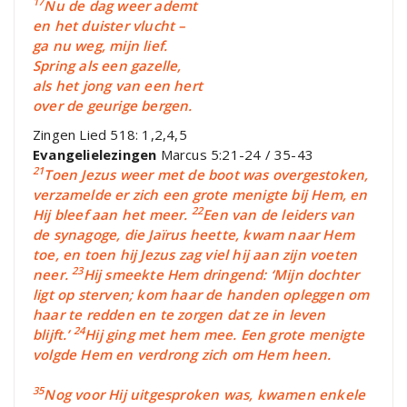
17
Nu de dag weer ademt
en het duister vlucht –
ga nu weg, mijn lief.
Spring als een gazelle,
als het jong van een hert
over de geurige bergen.
Zingen Lied 518: 1,2,4,5
Evangelielezingen
Marcus 5:21-24 / 35-43
21
Toen Jezus weer met de boot was overgestoken,
verzamelde er zich een grote menigte bij Hem, en
22
Hij bleef aan het meer.
Een van de leiders van
de synagoge, die Jaïrus heette, kwam naar Hem
toe, en toen hij Jezus zag viel hij aan zijn voeten
23
neer.
Hij smeekte Hem dringend: ‘Mijn dochter
ligt op sterven; kom haar de handen opleggen om
haar te redden en te zorgen dat ze in leven
24
blijft.’
Hij ging met hem mee. Een grote menigte
volgde Hem en verdrong zich om Hem heen.
35
Nog voor Hij uitgesproken was, kwamen enkele