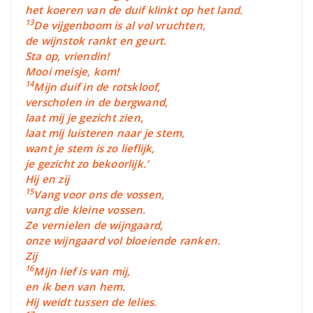
het koeren van de duif klinkt op het land.
13
De vijgenboom is al vol vruchten,
de wijnstok rankt en geurt.
Sta op, vriendin!
Mooi meisje, kom!
14
Mijn duif in de rotskloof,
verscholen in de bergwand,
laat mij je gezicht zien,
laat mij luisteren naar je stem,
want je stem is zo lieflijk,
je gezicht zo bekoorlijk.’
Hij en zij
15
Vang voor ons de vossen,
vang die kleine vossen.
Ze vernielen de wijngaard,
onze wijngaard vol bloeiende ranken.
Zij
16
Mijn lief is van mij,
en ik ben van hem.
Hij weidt tussen de lelies.