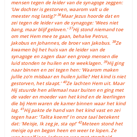
mensen tegen de leider van de synagoge zeggen:
‘Uw dochter is gestorven, waarom valt u de
36
meester nog lastig?’
Maar Jezus hoorde dat en
zei tegen de leider van de synagoge: ‘Wees niet
37
bang, maar blijf geloven.’
Hij stond niemand toe
om met Hem mee te gaan, behalve Petrus,
38
Jakobus en Johannes, de broer van Jakobus.
Ze
kwamen bij het huis van de leider van de
synagoge en zagen daar een groep mensen die
39
luid stonden te huilen en te weeklagen.
Hij ging
naar binnen en zei tegen hen: ‘Waarom maken
jullie zo’n misbaar en huilen jullie? Het kind is niet
40
gestorven, het slaapt.’
Ze lachten Hem uit. Maar
Hij stuurde hen allemaal naar buiten en ging met
de vader en moeder van het kind en de leerlingen
die bij Hem waren de kamer binnen waar het kind
41
lag.
Hij pakte de hand van het kind vast en zei
tegen haar: ‘Talita koem!’ In onze taal betekent
42
dat: ‘Meisje, Ik zeg je, sta op!’
Meteen stond het
meisje op en begon heen en weer te lopen. Ze
was twaalf jaar. Iedereen was met stomheid