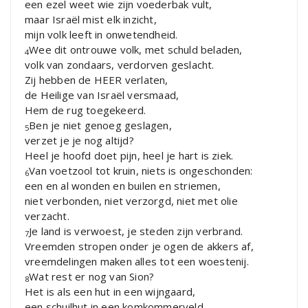
een ezel weet wie zijn voederbak vult,
maar Israël mist elk inzicht,
mijn volk leeft in onwetendheid.
Wee dit ontrouwe volk, met schuld beladen,
4
volk van zondaars, verdorven geslacht.
Zij hebben de HEER verlaten,
de Heilige van Israël versmaad,
Hem de rug toegekeerd.
Ben je niet genoeg geslagen,
5
verzet je je nog altijd?
Heel je hoofd doet pijn, heel je hart is ziek.
Van voetzool tot kruin, niets is ongeschonden:
6
een en al wonden en builen en striemen,
niet verbonden, niet verzorgd, niet met olie
verzacht.
Je land is verwoest, je steden zijn verbrand.
7
Vreemden stropen onder je ogen de akkers af,
vreemdelingen maken alles tot een woestenij.
Wat rest er nog van Sion?
8
Het is als een hut in een wijngaard,
een schuilhut in een komkommerveld,