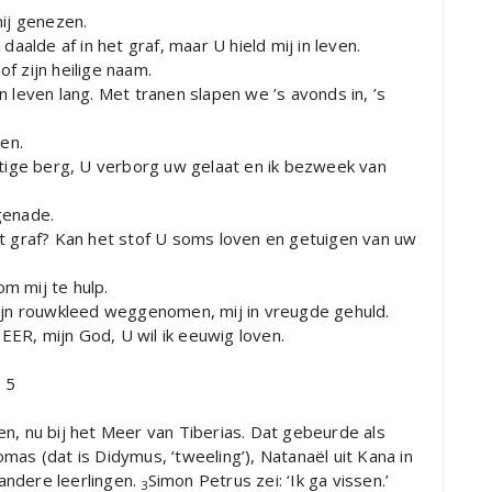
mij genezen.
daalde af in het graf, maar U hield mij in leven.
f zijn heilige naam.
 leven lang. Met tranen slapen we ’s avonds in, ’s
len.
htige berg, U verborg uw gelaat en ik bezweek van
genade.
 het graf? Kan het stof U soms loven en getuigen van uw
m mij te hulp.
mijn rouwkleed weggenomen, mij in vreugde gehuld.
HEER, mijn God, U wil ik eeuwig loven.
 5
n, nu bij het Meer van Tiberias. Dat gebeurde als
as (dat is Didymus, ‘tweeling’), Natanaël uit Kana in
andere leerlingen.
Simon Petrus zei: ‘Ik ga vissen.’
3