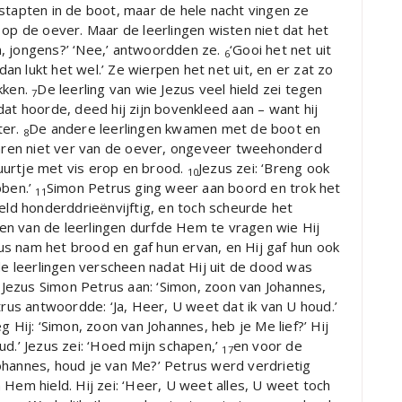
stapten in de boot, maar de hele nacht vingen ze
op de oever. Maar de leerlingen wisten niet dat het
ten, jongens?’ ‘Nee,’ antwoordden ze.
‘Gooi het net uit
6
dan lukt het wel.’ Ze wierpen het net uit, en er zat zo
kken.
De leerling van wie Jezus veel hield zei tegen
7
dat hoorde, deed hij zijn bovenkleed aan – want hij
ter.
De andere leerlingen kwamen met de boot en
8
 waren niet ver van de oever, ongeveer tweehonderd
urtje met vis erop en brood.
Jezus zei: ‘Breng ook
10
bben.’
Simon Petrus ging weer aan boord en trok het
11
teld honderddrieënvijftig, en toch scheurde het
een van de leerlingen durfde Hem te vragen wie Hij
us nam het brood en gaf hun ervan, en Hij gaf hun ook
de leerlingen verscheen nadat Hij uit de dood was
Jezus Simon Petrus aan: ‘Simon, zoon van Johannes,
trus antwoordde: ‘Ja, Heer, U weet dat ik van U houd.’
 Hij: ‘Simon, zoon van Johannes, heb je Me lief?’ Hij
ud.’ Jezus zei: ‘Hoed mijn schapen,’
en voor de
17
ohannes, houd je van Me?’ Petrus werd verdrietig
 Hem hield. Hij zei: ‘Heer, U weet alles, U weet toch