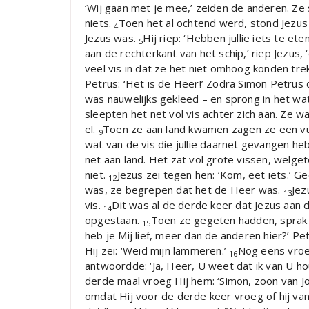
‘Wij gaan met je mee,’ zeiden de anderen. Ze 
niets.
Toen het al ochtend werd, stond Jezus 
4
Jezus was.
Hij riep: ‘Hebben jullie iets te e
5
aan de rechterkant van het schip,’ riep Jezus, ‘
veel vis in dat ze het niet omhoog konden tre
Petrus: ‘Het is de Heer!’ Zodra Simon Petrus 
was nauwelijks gekleed – en sprong in het wa
sleepten het net vol vis achter zich aan. Ze
el.
Toen ze aan land kwamen zagen ze een vu
9
wat van de vis die jullie daarnet gevangen he
net aan land. Het zat vol grote vissen, welge
niet.
Jezus zei tegen hen: ‘Kom, eet iets.’ G
12
was, ze begrepen dat het de Heer was.
Jez
13
vis.
Dit was al de derde keer dat Jezus aan 
14
opgestaan.
Toen ze gegeten hadden, sprak 
15
heb je Mij lief, meer dan de anderen hier?’ Pe
Hij zei: ‘Weid mijn lammeren.’
Nog eens vroeg
16
antwoordde: ‘Ja, Heer, U weet dat ik van U ho
derde maal vroeg Hij hem: ‘Simon, zoon van J
omdat Hij voor de derde keer vroeg of hij van