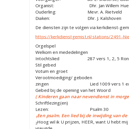
Organist: Dhr. Jan Willem Huet
Ouderling: Mevr. A. Rietveld
Diaken: Dhr. J. Kalshoven
De diensten zijn te volgen via kerkdienst-gem
https://kerkdienstgemist.nl/stations/2491-
Orgelspel
Welkom en mededelingen
Intochtslied 287 vers 1, 2, 5 Rond het
Stil gebed
Votum en groet
Verootmoediging/ geboden
zingen Lied 1009 vers 1 en 2 O l
Gebed bij de opening van het Woord
( Kinderen gaan naar nevendienst in morge
Schriftlezing(en)
Lezen: Psalm 30
Een psalm. Een lied bij de inwijding van de
1
Hoog wil ik U prijzen, HEER, want U hebt mi
2
vreugde.