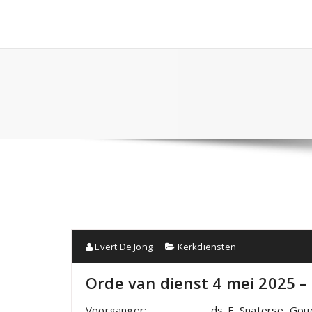
Evert De Jong
Kerkdiensten
Orde van dienst 4 mei 2025 –
Voorganger: ds. E. Snaterse, Gou