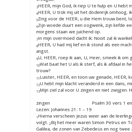
HEER, mijn God, ik riep U te hulp en U hebt 
3
HEER, U trok mij uit het dodenrijk omhoog, ik 
4
Zing voor de HEER, u die Hem trouw bent, loo
5
Zijn woede duurt een oogwenk, zijn liefde een
6
morgens staan we juichend op.
In mijn overmoed dacht ik: Nooit zal ik wanke
7
HEER, U had mij lief en ik stond als een mac
8
angst.
U, HEER, roep ik aan, U, Heer, smeek ik om 
9
Wat baat het U als ik sterf, als ik afdaal in
10
trouw?
Luister, HEER, en toon uw genade, HEER, ko
11
U hebt mijn klacht veranderd in een dans, 
12
Mijn ziel zal voor U zingen en niet zwijgen. 
13
zingen Psalm 30 vers 1 en
Lezen: Johannes 21: 1 – 19
Hierna verscheen Jezus weer aan de leerlinge
1
volgt.
Bij het meer waren Simon Petrus en Tom
2
Galilea, de zonen van Zebedeüs en nog twee 