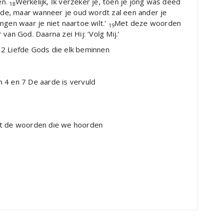
en.
Werkelijk, Ik verzeker je, toen je jong was deed
18
ilde, maar wanneer je oud wordt zal een ander je
ngen waar je niet naartoe wilt.’
Met deze woorden
19
van God. Daarna zei Hij: ‘Volg Mij.’
e Gods die elk beminnen
 De aarde is vervuld
woorden die we hoorden