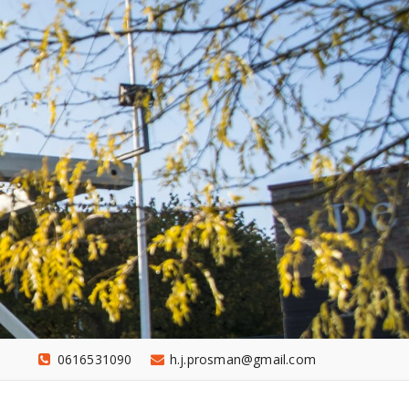
0616531090
h.j.prosman@gmail.com