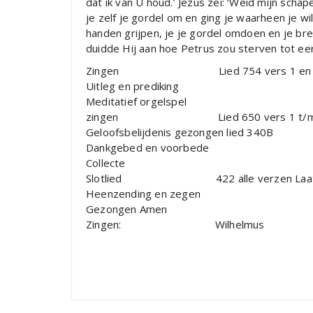
dat ik van U houd.’ Jezus zei: ‘Weid mijn schap
je zelf je gordel om en ging je waarheen je w
handen grijpen, je je gordel omdoen en je bre
duidde Hij aan hoe Petrus zou sterven tot eer 
Zingen Lied 754 vers 1 en 2 Liefd
Uitleg en prediking
Meditatief orgelspel
zingen Lied 650 vers 1 t/m 4 en 7
Geloofsbelijdenis gezongen lied 340B
Dankgebed en voorbede
Collecte
Slotlied 422 alle verzen Laat de 
Heenzending en zegen
Gezongen Amen
Zingen: Wilhelmus